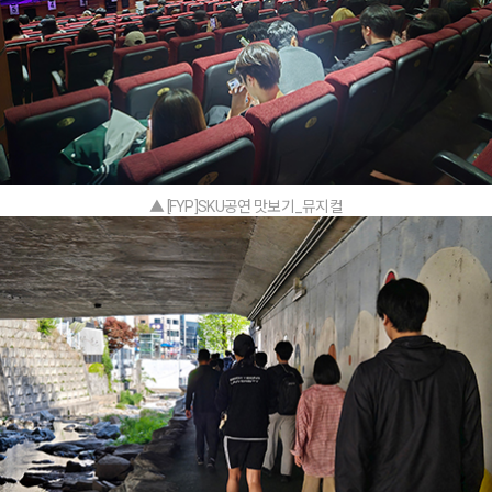
▲ [FYP]SKU공연 맛보기_뮤지컬