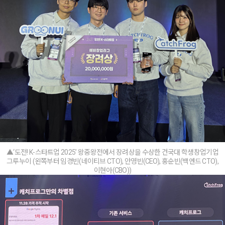
▲‘도전! K-스타트업 2025’ 왕중왕전에서 장려상을 수상한 건국대 학생창업기업
그루누이 (왼쪽부터 임경빈(네이티브 CTO), 안영빈(CEO), 홍순빈(백엔드 CTO),
이현아(CBO))