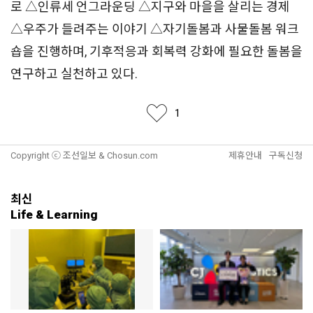
로 △인류세 언그라운딩 △지구와 마을을 살리는 경제
△우주가 들려주는 이야기 △자기돌봄과 사물돌봄 워크
숍을 진행하며, 기후적응과 회복력 강화에 필요한 돌봄을
연구하고 실천하고 있다.
좋아요
1
Copyright ⓒ 조선일보 & Chosun.com
제휴안내
구독신청
최신
Life & Learning